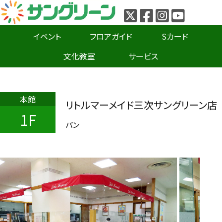
イベント
フロアガイド
Sカード
文化教室
サービス
本館
リトルマーメイド三次サングリーン店
1F
パン